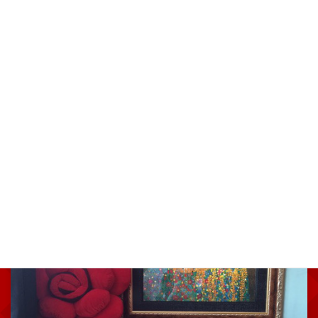
石川 芙実代
http://ameblo.jp/majyo-
therapy/
魔女のセラピー®の秘密
カテゴリー
前の記事
経営がしたい
2017年2月8日
次の記事