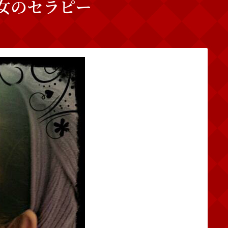
女のセラピー