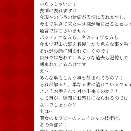
いらっしゃいます
表情に表れますね
今現在の心身の状態が表情に表れますし、
今まで生きて来た生き様が顔に出ると言っ
過言ではございません
ポジティブな方も、ネガティヴな方も
今まで沢山の事を我慢したり色んな事を乗
それがお顔に刻まれていくのです
自分では忘れているような過去も記憶して
刻まれているわけです
え〜！
あんな事もこんな事も刻まれてるの？！
それが解ると、単なる世に溢れているフェ
というお手入れで対応出来るのか？！
って事が、疑問にお感じになられるのでは
ないでしょうか？
実は…
魔女のセラピーのフェイシャル技術は、
その全部に！