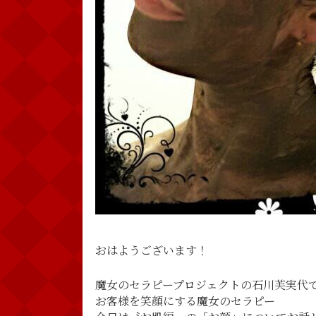
おはようございます！
魔女のセラピープロジェクトの石川芙実代
お客様を笑顔にする魔女のセラピー