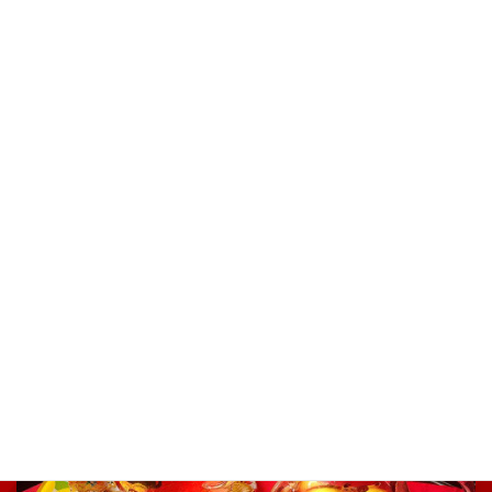
予約いっぱいになるセラピー技術
「魔女のセラピープロジェクト」主宰
石川 芙実代
http://ameblo.jp/majyo-
therapy/
魔女のセラピー®の秘密
カテゴリー
前の記事
お客様へインタビュー⭐︎Ⅱ
2017年4月6日
次の記事