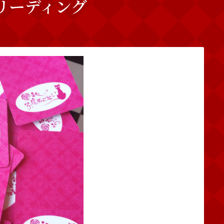
リーディング