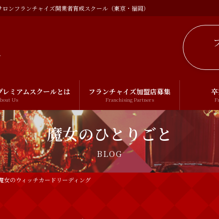
サロンフランチャイズ開業者育成スクール（東京・福岡）
︎プレミアムスクールとは
フランチャイズ加盟店募集
卒
bout Us
Franchising Partners
F
魔女のひとりごと
BLOG
魔女のウィッチカードリーディング