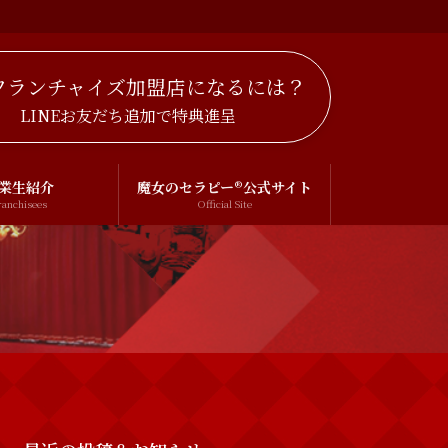
フランチャイズ加盟店になるには？
LINEお友だち追加で特典進呈
業生紹介
魔女のセラピー®︎公式サイト
ranchisees
Official Site