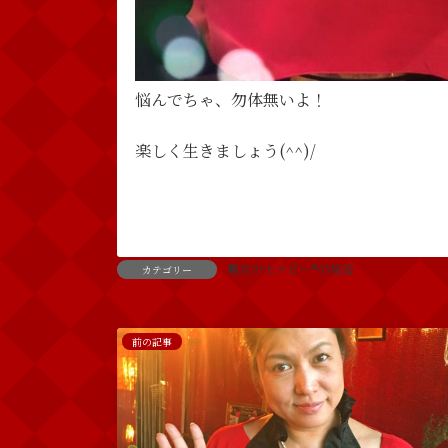
悩んでちゃ、勿体無いよ！
楽しく生きましょう(^^)/
魔女のセラピー®の秘密
カテゴリー
前の記事