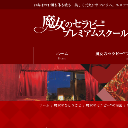
コ
ナ
お客様のお顔も体も魂も、美しく元気に幸せにする。エステ
ン
ビ
テ
ゲ
ン
ー
ツ
シ
へ
ョ
ス
ン
キ
に
ホーム
魔女のセラピー®
ッ
移
Home
A
プ
動
ホーム
魔女のひとりごと
魔女のセラピー®の秘密