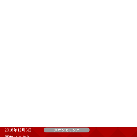
コ
ナ
ン
ビ
テ
ゲ
ン
ー
ツ
シ
へ
ョ
魔女のひとりごと
ス
ン
キ
に
ッ
移
BLOG
プ
動
ホーム
魔女のひとりごと
エステシャン
エステシャン
2018年12月23日
お客様の声
幸せを感じて生きて行こうよ！！
2018年12月8日
カウンセリング