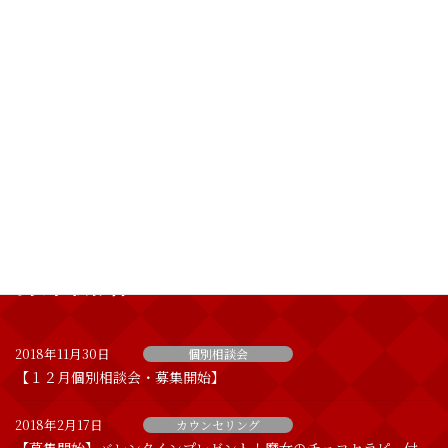
コ
ナ
ン
ビ
テ
ゲ
ン
ー
ツ
シ
へ
ョ
魔女のひとりごと
ス
ン
キ
に
ッ
移
BLOG
プ
動
ホーム
魔女のひとりごと
募集開始
募集開始
2018年11月30日
個別相談会
【１２月個別相談会・募集開始】
2018年2月17日
カウンセリング