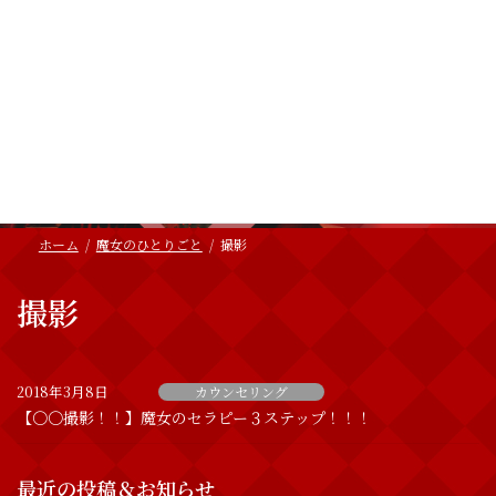
コ
ナ
ン
ビ
テ
ゲ
ン
ー
ツ
シ
へ
ョ
魔女のひとりごと
ス
ン
キ
に
ッ
移
BLOG
プ
動
ホーム
魔女のひとりごと
撮影
撮影
2018年3月8日
カウンセリング
【〇〇撮影！！】魔女のセラピー３ステップ！！！
最近の投稿＆お知らせ