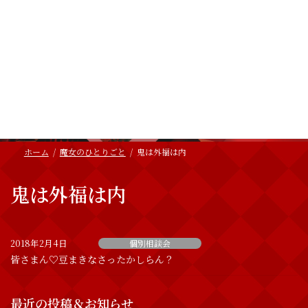
コ
ナ
ン
ビ
テ
ゲ
ン
ー
ツ
シ
へ
ョ
魔女のひとりごと
ス
ン
キ
に
ッ
移
BLOG
プ
動
ホーム
魔女のひとりごと
鬼は外福は内
鬼は外福は内
2018年2月4日
個別相談会
皆さまん♡豆まきなさったかしらん？
最近の投稿＆お知らせ