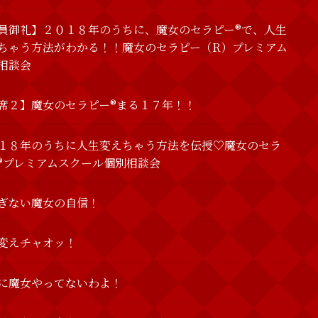
員御礼】２０１８年のうちに、魔女のセラピー®で、人生
ちゃう方法がわかる！！魔女のセラピー（R）プレミアム
相談会
席２】魔女のセラピー®まる１７年！！
１８年のうちに人生変えちゃう方法を伝授♡魔女のセラ
®プレミアムスクール個別相談会
ぎない魔女の自信！
変えチャオッ！
に魔女やってないわよ！