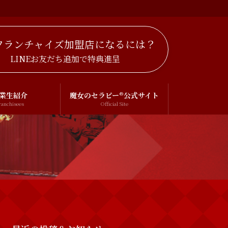
フランチャイズ加盟店になるには？
LINEお友だち追加で特典進呈
業生紹介
魔女のセラピー®︎公式サイト
ranchisees
Official Site