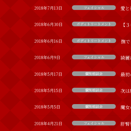
2018年7月13日
フェイシャル
愛と
2018年6月30日
ボディトリートメント
【３
2018年6月16日
ボディトリートメント
撫で
2018年6月9日
フェイシャル
綺麗
2018年5月17日
個別相談会
最初
2018年5月15日
個別相談会
次は
2018年5月5日
個別相談会
魔女
2018年4月21日
フェイシャル
肝腎