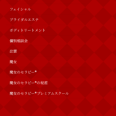
フェイシャル
ブライダルエステ
ボディトリートメント
個別相談会
出雲
魔女
魔女のセラピー®︎
魔女のセラピー®の秘密
魔女のセラピー®︎プレミアムスクール